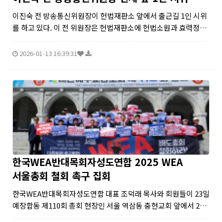
이진숙 전 방송통신위원장이 헌법재판소 앞에서 출근길 1인 시위
를 하고 있다. 이 전 위원장은 헌법재판소에 헌법소원과 효력정지
가처분을 신청했지만 100일이 경과했음에도 헌재는 여전히 깜깜
무소식이다. (사진=GMW연합)
2026-01-13 16:39:31
한국WEA반대목회자성도연합 2025 WEA
서울총회 철회 촉구 집회
한국WEA반대목회자성도연합 대표 조덕래 목사와 회원들이 23일
예장합동 제110회 총회 현장인 서울 역삼동 충현교회 앞에서 202
5 WEA 서울총회 개최에 반대하며 전면 철회를 촉구하고 있다.