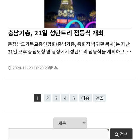
충남기총, 21일 성탄트리 점등식 개최
충청남도기독교총연합회(충남기총, 총회장 박귀환 목사)는 지난
21일 오후 충남도청 앞 광장에서 성탄트리 점등식을 개최하고, 인
류를 구원하기 위해 이 땅에 오신 아기 예수 탄생의 기쁨을 축하했
다.
2024-11-23 18:29:20
1
2
3
4
5
다음
맨끝
검색