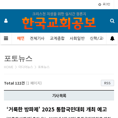
로그인
메인
전체기사
교계종합
사회일반
신학/교육
오
포토뉴스
HOME > 미디어뉴스 > 포토뉴스
Total 122건
(1 페이지)
RSS
기사 목록
‘거룩한 방파제’ 2025 통합국민대회 개최 예고