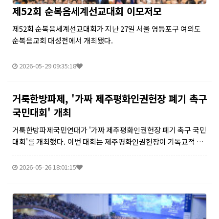
제52회 순복음세계선교대회 이모저모
제52회 순복음세계선교대회가 지난 27일 서울 영등포구 여의도
순복음교회 대성전에서 개최됐다.
2026-05-29 09:35:18
거룩한방파제, '가짜 제주평화인권헌장 폐기 촉구
국민대회' 개최
거룩한방파제국민연대가 '가짜 제주평화인권헌장 폐기 촉구 국민
대회'를 개최했다. 이번 대회는 제주평화인권헌장이 기독교적 가
치와 상반되는 내용을 담고 있다는 문제 제기에서 시작되었다. 참
석자들은 헌장 폐기를 촉구하며, 한국교회의 거룩성을 지키기 위
2026-05-26 18:01:15
한 연대의 중요성을 ...