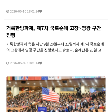
례단은 18일차에 순교지인 신태인제일교회에서 출발하여 27km
를 걸어 순교자 23인의 넋이 깃든 두암교회에 도착했다. 다음 날인
2026-06-10 18:01:14
19일차에는 ...
거룩한방파제, 제7차 국토순례 고창~영광 구간
진행
거룩한방파제 측은 지난 9월 20일부터 21일까지 제7차 국토순례
의 고창에서 영광 구간을 진행했다고 밝혔다. 순례단은 20일 고성
교회를 출발해 23km를 걸어 영광대교회에 도착했으며, 중간에 2
5인의 순교자를 기리는 덕암교회에 들러 특별기도회를 가졌다. 다
2026-06-05 18:01:14
음 날인 2...