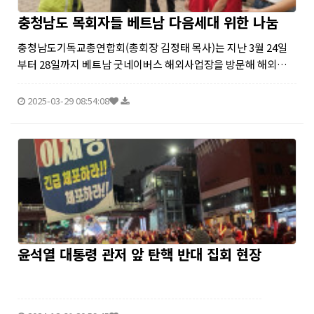
충청남도 목회자들 베트남 다음세대 위한 나눔
충청남도기독교총연합회(총회장 김정태 목사)는 지난 3월 24일
부터 28일까지 베트남 굿네이버스 해외사업장을 방문해 해외봉사
활동을 진행했다.이번 봉사활동은 충청남도기독교총연합회가 주
최하고, 굿네이버스 충청권역본부(본부장 손기배)가 협력해 추진
2025-03-29 08:54:08
된 사업으로 목회자들과 함께하...
윤석열 대통령 관저 앞 탄핵 반대 집회 현장