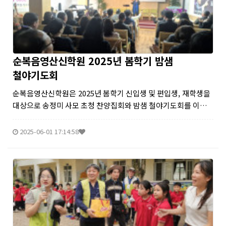
순복음영산신학원 2025년 봄학기 밤샘
철야기도회
순복음영산신학원은 2025년 봄학기 신입생 및 편입생, 재학생을
대상으로 송정미 사모 초청 찬양집회와 밤샘 철야기도회를 이어
가며 영성 훈련에 힘쓰고 있다. 지난 3월 21일 열린 밤샘 금요철야
기도회에서는 찬양과 말씀,&nb...
2025-06-01 17:14:58