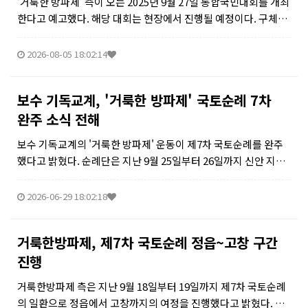
‘거룩한 방파제’ 측이 오는 2025년 9월 27일 통합국민대회를 개최
한다고 예고했다. 해당 대회는 현장에서 진행될 예정이다. 구체적
인 행사 내용은 추후 공지될 것으로 보인다. ‘거룩한 방파제’는 사
이트 공지사항을 통해 관련 정보를 실시간으로 전달할 계획이라
2026-08-05 18:02:14
고 밝혔다...
보수 기독교계, '거룩한 방파제' 국토순례 7차
완주 소식 전해
보수 기독교계의 '거룩한 방파제' 운동이 제7차 국토순례를 완주
했다고 밝혔다. 순례단은 지난 9월 25일부터 26일까지 신안 지역
에서 국토순례를 진행했다. 25일차에는 신안 지도에 입성했으며,
무안농협을 출발해 20km를 걸어 지도버스터미널에 도착했다. 다
2026-06-29 18:02:18
음 날인 2...
거룩한방파제, 제7차 국토순례 정읍~고창 구간
진행
거룩한방파제 측은 지난 9월 18일부터 19일까지 제7차 국토순례
의 일환으로 정읍에서 고창까지의 여정을 진행했다고 밝혔다. 순