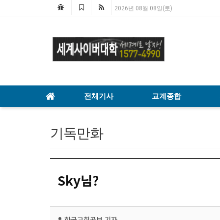
2026년 08월 08일(토)
전체기사
교계종합
기독만화
Sky님?
한국교회공보
기자