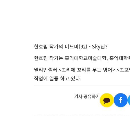
한호림 작가의 미드미(92) - Sky님?
한호림 작가는 홍익대학교미술대학, 홍익대학원
밀리언셀러 <꼬리에 꼬리를 무는 영어> <꼬꼬
작업에 열중 하고 있다.
기사 공유하기