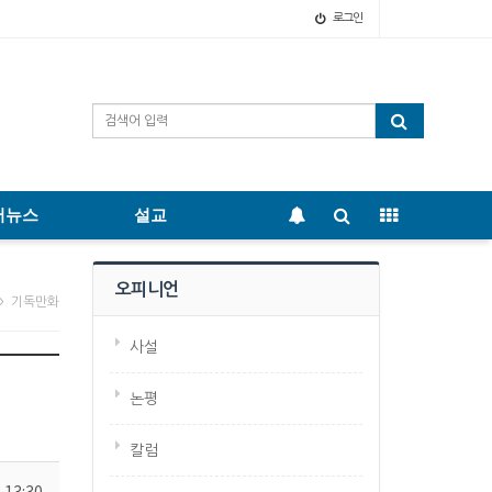
로그인
어뉴스
설교
오피니언
> 기독만화
사설
논평
칼럼
 13:30