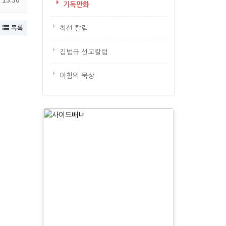
기독만화
목록
최선 칼럼
김범규 선교칼럼
아침의 묵상