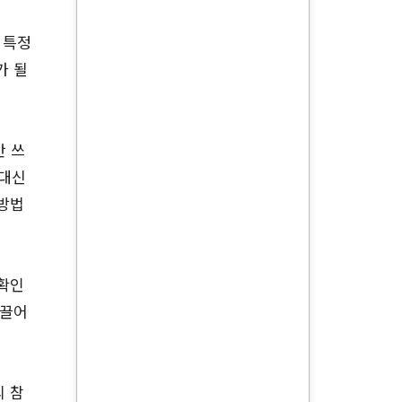
 특정
가 될
안 쓰
 대신
 방법
 확인
이끌어
의 참