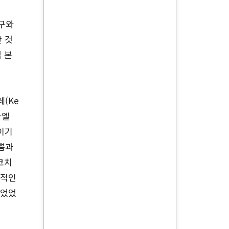
인구와
 것
 본
(Ke
라엘
더이기
기쁨과
코치
공적인
품었었