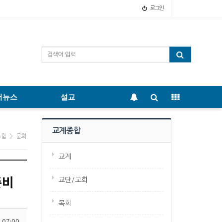
로그인
어뉴스
설교
교계종합
종합 > 문화
교계
준비
교단/교회
목회
 07:00