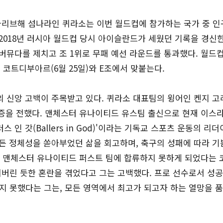
의 카리브해 섬나라인 퀴라소는 이번 월드컵에 참가하는 국가 중 
 2018년 러시아 월드컵 당시 아이슬란드가 세웠던 기록을 경신한
 버뮤다를 제치고 조 1위로 무패 예선 라운드를 통과했다. 월드컵
), 코트디부아르(6월 25일)와 E조에서 맞붙는다.
의 신앙 고백이 주목받고 있다. 퀴라소 대표팀의 윙어인 켄지 고레
앙 간증을 전했다. 맨체스터 유나이티드 유스팀 출신으로 현재 이스
 인 갓(Ballers in God)'이라는 기독교 스포츠 운동의 리
모든 정체성을 쏟아부었던 삶을 회고하며, 축구의 성패에 따라 
에 맨체스터 유나이티드 퍼스트 팀에 합류하지 못하게 되었다는 
어버린 듯한 혼란을 겪었다고 그는 고백했다. 프로 선수로서 성
지 못했다는 그는, 모든 영역에서 최고가 되고자 하는 열망을 