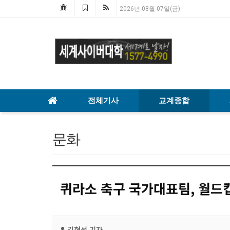
2026년 08월 07일(금)
전체기사
교계종합
문화
퀴라소 축구 국가대표팀, 월드컵
김형석
기자