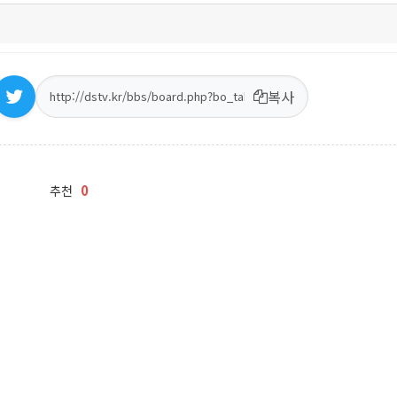
복사
0
추천